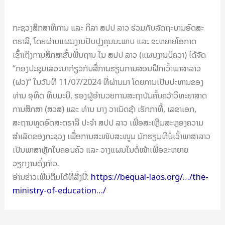
ກະຊວງສຶກສາທິການ ແລະ ກິລາ ສປປ ລາວ ຮ່ວມກັບລັດຖະບານອົດສະ
ຕຣາລີ, ໂດຍຜ່ານແຜນງານປັບປຸງຄຸນນະພາບ ແລະ ຂະຫຍາຍໂອກາດ
ເຂົ້າເຖິງການສຶກສາຂັ້ນພື້ນຖານ ໃນ ສປປ ລາວ (ແຜນງານບິຄວາ) ໄດ້ຈັດ
“ກອງປະຊຸມເສວະນາກ່ຽວກັບສື່ການຮຽນການສອນຝຶກເວົ້າພາສາລາວ
(ຝວ)” ໃນວັນທີ 11/07/2024 ທີ່ຜ່ານມາ ໂດຍການເປັນປະທານຂອງ
ທ່ານ ອຸທິດ ທິບມະນີ, ຮອງຜູ້ອໍານວຍການສະຖາບັນຄົ້ນຄວ້າວິທະຍາສາດ
ການສຶກສາ (ສວສ) ແລະ ທ່ານ ນາງ ວາເນັດຊ້າ ເຮັກກາທີ້, ເລຂາເອກ,
ສະຖານທູດອົດສະຕຣາລີ ປະຈຳ ສປປ ລາວ ເພື່ອສະເຫຼີມສະຫຼອງຄວາມ
ສຳເລັດຂອງກະຊວງ ເພື່ອການສະໜັບສະໜູນ ນັກຮຽນທີ່ບໍ່ເວົ້າພາສາລາວ
ເປັນພາສາຫຼັກໃນຄອບຄົວ ແລະ ວາງແຜນໃນຕໍ່ໜ້າເພື່ອຂະຫຍາຍ
ວຽກງານດັ່ງກ່າວ.
ອ່ານຂ່າວເພີ່ມຕື່ມໄດ້ທີ່ລີ້ງນີ້:
https://bequal-laos.org/…/the-
ministry-of-education…/