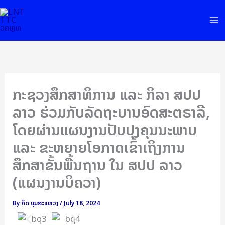
Skip
to
content
ກະຊວງສຶກສາທິການ ແລະ ກິລາ ສປປ
ລາວ ຮ່ວມກັບລັດຖະບານອົດສະຕຣາລີ,
ໂດຍຜ່ານແຜນງານປັບປຸງຄຸນນະພາບ
ແລະ ຂະຫຍາຍໂອກາດເຂົ້າເຖິງການ
ສຶກສາຂັ້ນພື້ນຖານ ໃນ ສປປ ລາວ
(ແຜນງານບິຄວາ)
By
ຄິດ ບຸນສະແຫວງ
/
July 18, 2024