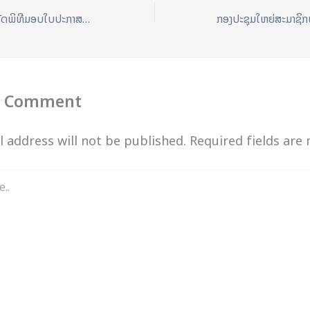
ວິທະຍາໄລຄູຫຼວງນໍ້າທາຈັດພິທີມອບໃບປະກາສະນິຍະບັດໃຫ້ນັກສຶກສາທີ່ສໍາເລັດການສຶກສາ
a Comment
l address will not be published.
Required fields ar