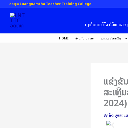
Skip
ວຄຫຼທ Luangnamtha Teacher Training College
to
content
ມຸ່ງເນັ້ນການວິໄຈ ບໍລິຫານ
HOME
ກ່ຽວກັບ ວຄຫຼທ
ພະແນກ/ພາກວິຊາ
ແຂ່ງຂັ
ສະເຫຼີ
2024)
By
ຄິດ ບຸນສະແ