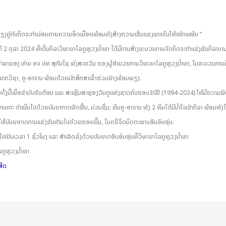
ງຄູ່ກັບກິດຈະກຳຜ່ອນຄາຍຄວາມອິດເມື່ອຍພ້ອມທັງສ້າງຄວາມເຂັ້ມແຂງພາຍໃນໃຫ້ໜັກແໜ້ນ “
 2 ຕຸລາ 2024 ທີ່ເດີ່ນກິລາວິທະຍາໄລຄູຫຼວງນໍ້າທາ ໄດ້ມີການສ້າງຂະບວນການຈັດກິດຈະກຳແຂ່ງຂັນກິລາບາ
າພາຂອງ ທ່ານ ອຈ ປທ ສຸກັນໄຊ ພົງສະຫວັນ ຮອງຜູ້ອໍານວຍການວິທະຍາໄລຄູຫຼວງນໍ້າທາ, ໃນຂະບວນການມີ
ພາກວິຊາ, ຄູ-ອາຈານ ພ້ອມດ້ວຍນັກສຶກສາເຂົ້າຮ່ວມຢ່າງພ້ອມພຽງ.
ໃນຄັ້ງນີ້ເພື່ອຂໍານັບຮັບຕ້ອນ ແລະ ສະເຫຼີມສະຫຼອງວັນຄູແຫ່ງຊາດຄົບຮອບ30ປີ (1994-2024) ໃຫ້ມີຄວາມຟົ
ານເຕະ ດໍາເນີນໄປດ້ວຍບັນຍາກາດຟົດຟື້ນ, ມ່ວນຊື່ນ; ທີມຄູ-ອາຈານ ທັງ 2 ທີມໄດ້ມີນໍ້າໃຈນັກກິລາ ພ້ອມທັງໄ
ໃຫ້ບັນຍາກາດການແຂ່ງຂັນເຕັມໄປດ້ວຍຮອຍຍີ້ມ, ໄມຕຣີຈິດມິດຕະພາບອັນອົບອຸ່ນ.
ີໄປເປັນເວລາ 1 ຊົ່ວໂມງ ແລະ ສໍາເລັດລົງດ້ວຍບັນຍາດອັນອົບອຸ່ນທີ່ວິທະຍາໄລຄູຫຼວງນໍ້າທາ
ຄູຫຼວງນໍ້າທາ
ສີດ