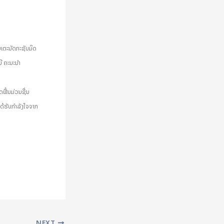
ນເຕະນັດກະຊັບມິດ
 ຄະນະນໍາ
ດຟື້ນມ່ວນຊື່ນ
ດ້ຮັບກໍາລັງໃຈຈາກ
NEXT