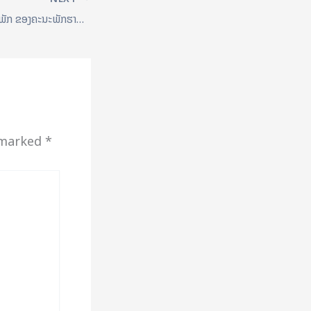
ກອງປະຊຸມໃຫຍ່ສະມາຊິກພັກ ຂອງຄະນະພັກຮາກຖານວິທະຍາໄລຄູຫຼວງນໍ້າທາ ຄັ້ງທີ IV ຄັ້ງວັນທີ 27 ມີນາ 2025
e marked
*