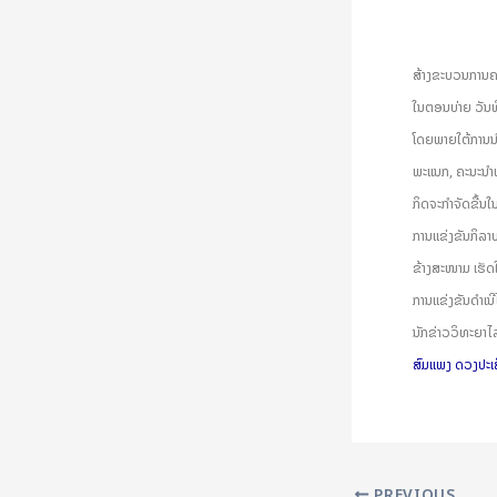
ສ້າງຂະບວນການຄຽ
ໃນຕອນບ່າຍ ວັນທີ
ໂດຍພາຍໃຕ້ການນໍ
ພະແນກ, ຄະນະນໍາ
ກິດຈະກໍາຈັດຂື້ນ
ການແຂ່ງຂັນກິລາບ
ຂ້າງສະໜາມ ເຮັດ
ການແຂ່ງຂັນດໍາເນ
ນັກຂ່າວວິທະຍາໄລ
ສົມແພງ ດວງປະເ
PREVIOUS