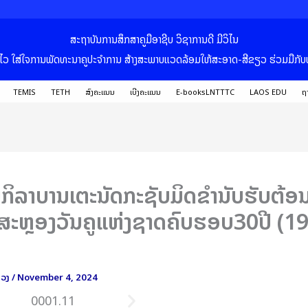
ສະຖາບັນການສຶກສາຄູມືອາຊີບ ວິຊາການດີ ມີວິໄນ
ວ່ອງໄວ ໃສ່ໃຈການພັດທະນາຄູປະຈຳການ ສ້າງສະພາບແວດລ້ອມໃຫ້ສະອາດ-ສີຂຽວ ຮ່ວມມືກັບທ
TEMIS
TETH
ສົ່ງຄະແນນ
ເບີ່ງຄະແນນ
E-booksLNTTTC
LAOS EDU
ຖາ
ນກິລາບານເຕະນັດກະຊັບມິດຂໍານັບຮັບຕ້ອ
ມສະຫຼອງວັນຄູແຫ່ງຊາດຄົບຮອບ30ປີ (1
ຫວງ
/
November 4, 2024