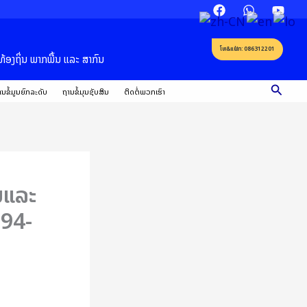
ໂທ&ແຟ໋ກ: 086312201
້ອງຖິ່ນ ພາກພື້ນ ແລະ ສາກົນ
Searc
ນຂໍ້ມູນຍົກລະດັບ
ຖານຂໍ້ມຸນຊັບສິນ
ຕິດຕໍ່ພວກເຮົາ
ນແລະ
994-