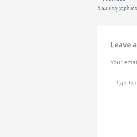
Leave 
Your emai
Type
here..